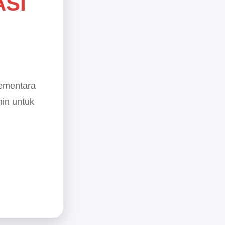
ASI
sementara
min untuk