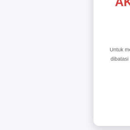
AK
Untuk me
dibatasi