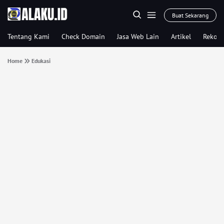
Buat Sekarang
Tentang Kami
Check Domain
Jasa Web Lain
Artikel
Rekom
Home
Edukasi