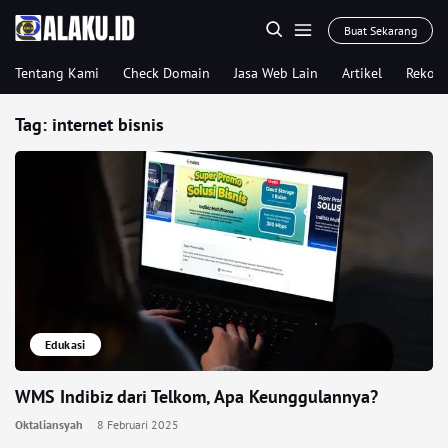
Buat Sekarang
Tentang Kami
Check Domain
Jasa Web Lain
Artikel
Rekom
Tag:
internet bisnis
Edukasi
WMS Indibiz dari Telkom, Apa Keunggulannya?
Oktaliansyah
8 Februari 2025