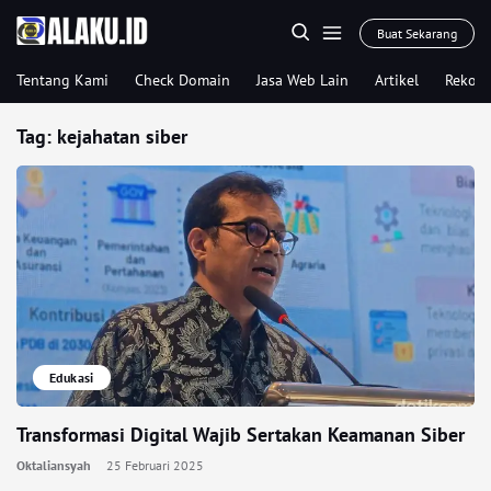
Buat Sekarang
Tentang Kami
Check Domain
Jasa Web Lain
Artikel
Rekom
Tag:
kejahatan siber
Edukasi
Transformasi Digital Wajib Sertakan Keamanan Siber
Oktaliansyah
25 Februari 2025