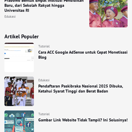
Prabowo Bentuk Empat Institusi Pendidikan
Baru, dari Sekolah Rakyat hingga
Universitas RI
Edukasi
Artikel Populer
Tutorial
Cara ACC Google AdSense untuk Cepat Monetisasi
Blog
Edukasi
Pendaftaran Paskibraka Nasional 2025 Dibuka,
Ketahui Syarat Tinggi dan Berat Badan
Tutorial
Gambar Link Website Tidak Tampil? Ini Solusinya!