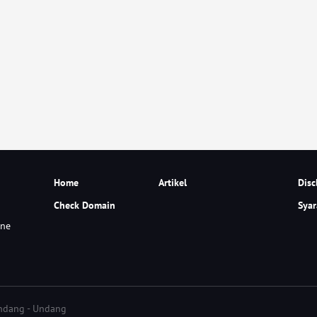
Home
Artikel
Disc
Check Domain
Syar
ine
Undang - Undang