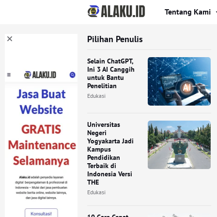
Tentang Kami
Pilihan Penulis
Selain ChatGPT,
Ini 3 AI Canggih
untuk Bantu
Penelitian
Edukasi
Universitas
Negeri
Yogyakarta Jadi
Kampus
Pendidikan
Terbaik di
Indonesia Versi
THE
Edukasi
10 Cara Cepat