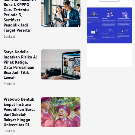
Buka UKPPPG
Guru Tertentu
Periode 3,
Sertifikat
Pendidik Jadi
Target Peserta
Edukasi
Satya Nadella
Ingatkan Risiko AI
Pihak Ketiga,
Data Perusahaan
Bisa Jadi Titik
Lemah
Edukasi
Prabowo Bentuk
Empat Institusi
Pendidikan Baru,
dari Sekolah
Rakyat hingga
Universitas RI
Edukasi